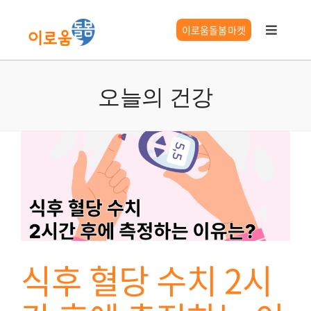
콘
텐
이로움돌봄마켓
Toggle
츠
Navigat
로
이로움 서비스
건
오늘의 건강
너
요양시설찾기
뛰
기
시니어 길잡이
이로움 정보
식후 혈당 수치 2시