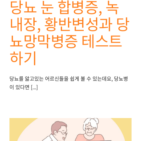
당뇨 눈 합병증, 녹
내장, 황반변성과 당
뇨망막병증 테스트
하기
당뇨를 앓고있는 어르신들을 쉽게 볼 수 있는데요, 당뇨병
이 있다면 [...]