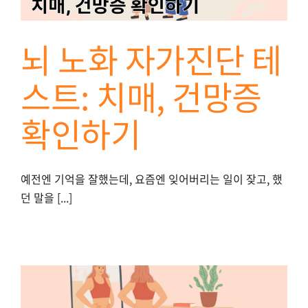
뇌 노화 자가진단 테
스트: 치매, 건망증
확인하기
예전엔 기억을 잘했는데, 요즘엔 잊어버리는 일이 잦고, 했
던 말을 [...]