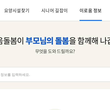
이로움 정보
요양시설찾기
시니어 길잡이
움돌봄이
부모님의 돌봄
을
함께해 나
무엇을 도와 드릴까요?