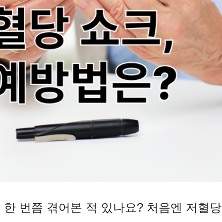
 한 번쯤 겪어본 적 있나요?
처음엔 저혈당