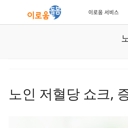
콘
텐
이로움 서비스
츠
로
건
너
뛰
기
노인 저혈당 쇼크, 
View
Larger