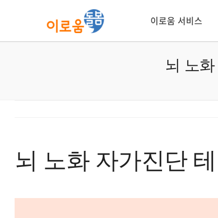
콘
텐
이로움 서비스
츠
로
건
뇌 노화
너
뛰
기
뇌 노화 자가진단 테
View
Larger