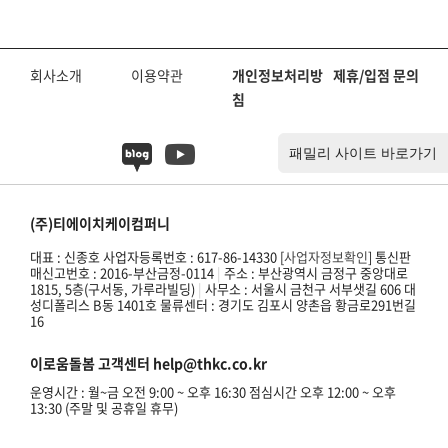
방법
회사소개
이용약관
개인정보처리방
제휴/입점 문의
침
(주)티에이치케이컴퍼니
대표 : 신종호 사업자등록번호 : 617-86-14330 [
사업자정보확인
] 통신판
매신고번호 : 2016-부산금정-0114
|
주소 : 부산광역시 금정구 중앙대로
1815, 5층(구서동, 가루라빌딩)
|
사무소 : 서울시 금천구 서부샛길 606 대
성디폴리스 B동 1401호 물류센터 : 경기도 김포시 양촌읍 황금로291번길
16
이로움돌봄 고객센터 help@thkc.co.kr
운영시간 : 월~금 오전 9:00 ~ 오후 16:30 점심시간 오후 12:00 ~ 오후
13:30 (주말 및 공휴일 휴무)