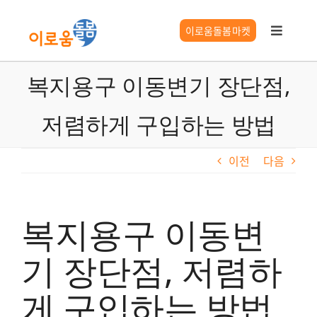
콘
텐
이로움돌봄마켓
Toggle
츠
Navigat
로
이로움 서비스
복지용구 이동변기 장단점,
건
너
저렴하게 구입하는 방법
요양시설찾기
뛰
기
이전
다음
시니어 길잡이
이로움 정보
복지용구 이동변
기 장단점, 저렴하
게 구입하는 방법