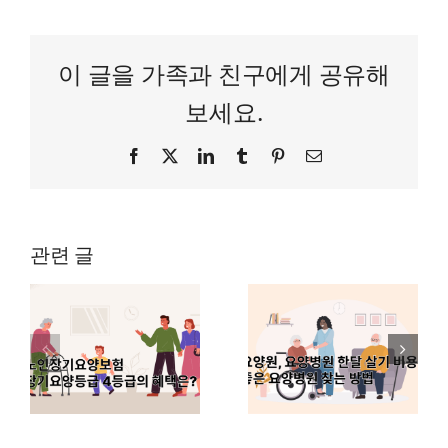
이 글을 가족과 친구에게 공유해
보세요.
Facebook
Twitter
LinkedIn
Tumblr
Pinterest
이
메
일
관련 글
요양원, 요양
요
병원 한달 살
주야간보호
기
기 비용 비
센터 언제부
4
교, 좋은 요
터 가면 좋을
택
양병원 찾는
까?