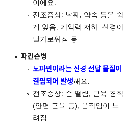
이에요.
전조증상: 날짜, 약속 등을 쉽
게 잊음, 기억력 저하, 신경이
날카로워짐 등
파킨슨병
도파민이라는 신경 전달 물질이
결핍되어 발생
해요.
전조증상: 손 떨림, 근육 경직
(안면 근육 등), 움직임이 느
려짐