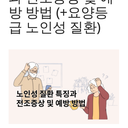
방 방법 (+요양등
급 노인성 질환)
View
Larger
Image