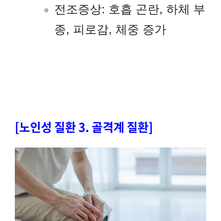
전조증상: 호흡 곤란, 하체 부
종, 피로감, 체중 증가
[노인성 질환 3. 골격계 질환]