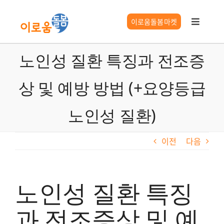
콘
텐
이로움돌봄마켓
Toggle
츠
Navigat
로
이로움 서비스
노인성 질환 특징과 전조증
건
너
상 및 예방 방법 (+요양등급
요양시설찾기
뛰
기
노인성 질환)
시니어 길잡이
이전
다음
이로움 정보
노인성 질환 특징
과 전조증상 및 예