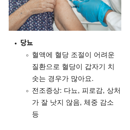
당뇨
혈액에 혈당 조절이 어려운
질환으로 혈당이 갑자기 치
솟는 경우가 많아요.
전조증상: 다뇨, 피로감, 상처
가 잘 낫지 않음, 체중 감소
등