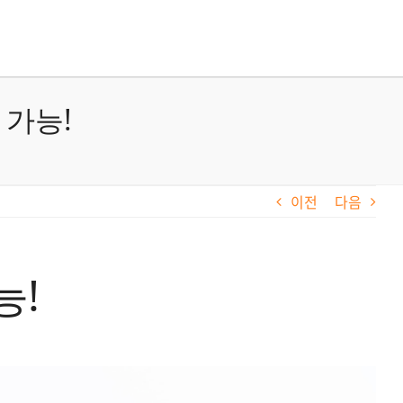
 가능!
이전
다음
능!