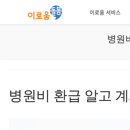
콘
텐
이로움 서비스
츠
로
건
병원비
너
뛰
기
병원비 환급 알고 계
View
Larger