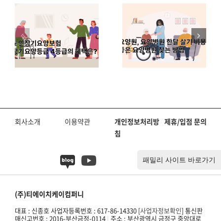
요
병원 한달 살
주야간보호
기
기 비용 비
센터 언제부
4
교, 좋은 요
터 가면 좋을
택
양병원 찾는
까?
방법
회사소개
이용약관
개인정보처리방
제휴/입점 문의
침
(주)티에이치케이컴퍼니
대표 : 신종호 사업자등록번호 : 617-86-14330 [
사업자정보확인
] 통신판
매신고번호 : 2016-부산금정-0114
|
주소 : 부산광역시 금정구 중앙대로