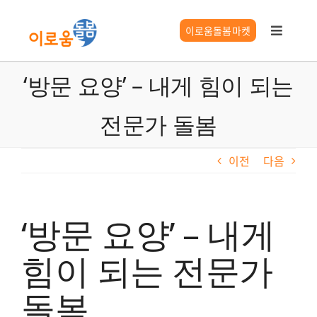
콘
텐
이로움돌봄마켓
Toggle
츠
Navigat
로
이로움 서비스
‘방문 요양’ – 내게 힘이 되는
건
너
전문가 돌봄
요양시설찾기
뛰
기
이전
다음
시니어 길잡이
이로움 정보
‘방문 요양’ – 내게
힘이 되는 전문가
돌봄