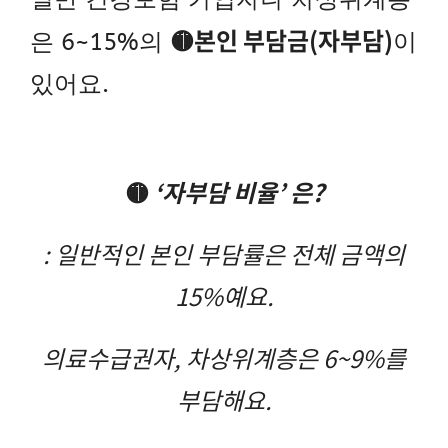
🟡
본인 부담금(자부담)
은 6~15%의
이
있어요.
🟡
‘자부담 비율’ 은?
:
일반적인 본인 부담률
은
전체 금액의
15%예요.
의료수급권자, 차상위계층은
6~9%를
부담해요.