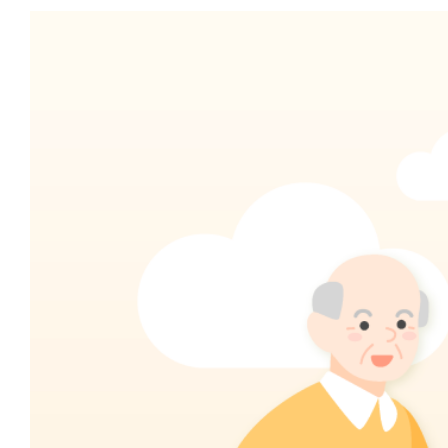
View
Larger
Image