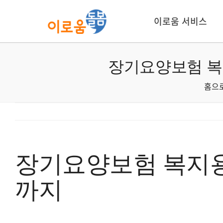
콘
텐
이로움 서비스
츠
로
건
장기요양보험 복
너
홈으
뛰
기
장기요양보험 복지용
까지