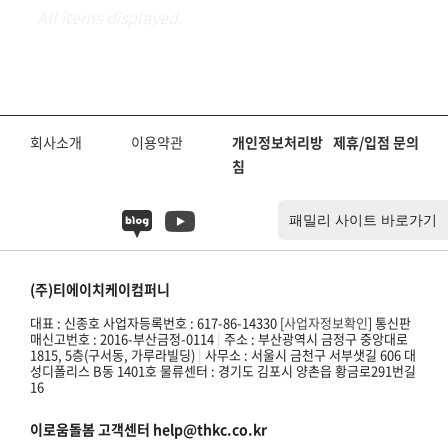
회사소개
이용약관
개인정보처리방
제휴/입점 문의
침
(주)티에이치케이컴퍼니
대표 : 신종호 사업자등록번호 : 617-86-14330 [
사업자정보확인
] 통신판
매신고번호 : 2016-부산금정-0114
|
주소 : 부산광역시 금정구 중앙대로
1815, 5층(구서동, 가루라빌딩)
|
사무소 : 서울시 금천구 서부샛길 606 대
성디폴리스 B동 1401호 물류센터 : 경기도 김포시 양촌읍 황금로291번길
16
이로움돌봄 고객센터 help@thkc.co.kr
운영시간 : 월~금 오전 9:00 ~ 오후 16:30 점심시간 오후 12:00 ~ 오후
13:30 (주말 및 공휴일 휴무)