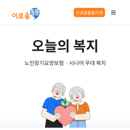
콘
텐
이로움돌봄마켓
Toggle
츠
Navigat
로
이로움 서비스
건
오늘의 복지
너
요양시설찾기
뛰
기
노인장기요양보험 · 시니어 우대 복지
시니어 길잡이
이로움 정보