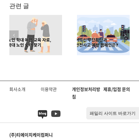
관련 글
시니어 일자
예
어르신 무단
리, 어떤 게
횡단과 안전
좋을까요?
노
사고 예방 캠
시니어 직업
기
페인
추천
회사소개
이용약관
개인정보처리방
제휴/입점 문의
침
(주)티에이치케이컴퍼니