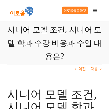
콘
텐
이로움돌봄마켓
Toggle
츠
Navigat
로
이로움 서비스
시니어 모델 조건, 시니어 모
건
너
델 학과 수강 비용과 수업 내
요양시설찾기
뛰
기
용은?
시니어 길잡이
이전
다음
이로움 정보
시니어 모델 조건,
시니어 모델 학과