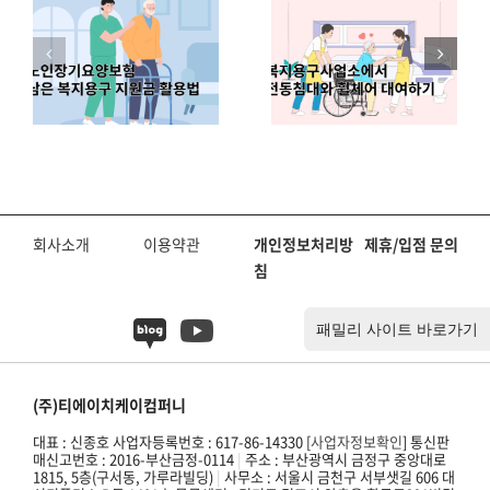
요
접이식 지팡
업소에서 전
은
이와 네발 지
동침대와 휠
지
팡이 비교
체어 대여하
법
(단족 Vs 다
기
족)
회사소개
이용약관
개인정보처리방
제휴/입점 문의
침
(주)티에이치케이컴퍼니
대표 : 신종호 사업자등록번호 : 617-86-14330 [
사업자정보확인
] 통신판
매신고번호 : 2016-부산금정-0114
|
주소 : 부산광역시 금정구 중앙대로
1815, 5층(구서동, 가루라빌딩)
|
사무소 : 서울시 금천구 서부샛길 606 대