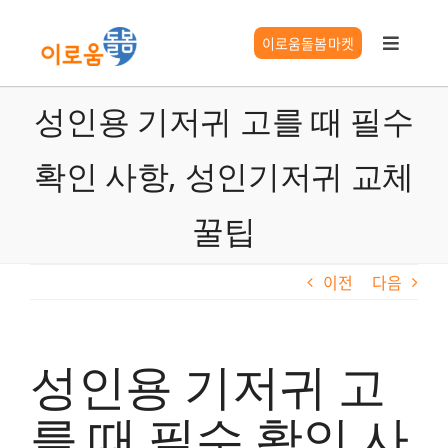
콘
텐
이로움돌봄마켓
Toggle
츠
Navigat
로
이로움 서비스
성인용 기저귀 고를 때 필수
건
너
확인 사항, 성인기저귀 교체
요양시설찾기
뛰
기
꿀팁
시니어 길잡이
이전
다음
이로움 정보
성인용 기저귀 고
를 때 필수 확인 사