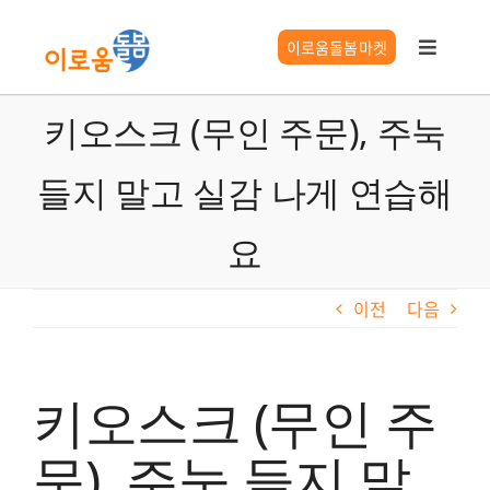
콘
텐
이로움돌봄마켓
Toggle
츠
Navigat
로
이로움 서비스
키오스크 (무인 주문), 주눅
건
너
들지 말고 실감 나게 연습해
요양시설찾기
뛰
기
요
시니어 길잡이
이전
다음
이로움 정보
키오스크 (무인 주
문), 주눅 들지 말