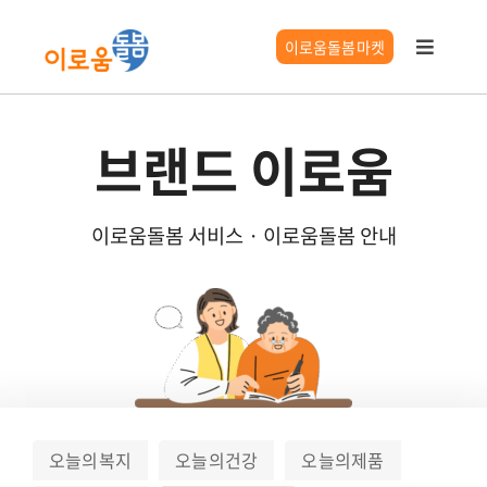
콘
텐
이로움돌봄마켓
Toggle
츠
Navigat
로
이로움 서비스
건
브랜드 이로움
너
요양시설찾기
뛰
기
이로움돌봄 서비스 · 이로움돌봄 안내
시니어 길잡이
이로움 정보
오늘의복지
오늘의건강
오늘의제품